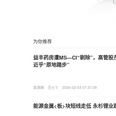
为你推荐
益丰药房遭MS—CI“剔除”，高管
近乎“原地踏步”
澎湃网
王小丫
2026-02-03 07:37:39
能源金属<板>块短线走低 永杉锂业