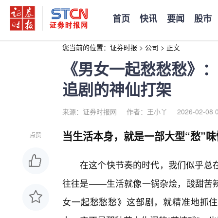
首页
快讯
要闻
股市
您当前的位置：
证券时报
>
公司
>
正文
《男女一起愁愁愁》：
追剧的神仙打架
来源：证券时报网
作者：王小丫
2026-02-08 
当生活本身，就是一部大型“愁”味
点赞
在这个快节奏的时代，我们似乎总在追
往往是——生活就像一锅杂烩，酸甜苦
女一起愁愁愁》这部剧，就精准地抓住