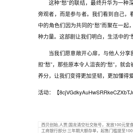
这种“愁”的联结，最终升华为一种
旁观者，而是参与者。我们看到自己，
中的角色们因为共同的“愁”而聚在一起
种力量。这部剧让我们明白，生活中的“
当我们愿意敞开心扉，与他人分享我
担“愁”，那些原本令人沮丧的“愁”，就
养分，让我们变得更加坚韧，更加懂得
活动：【
8cjVGdkyAuHwSRRkeCZXbTJ
西贝创始,人贾;国龙清空社交账号，发放100元堂
工商银行部分:三年期大额存单，起售门槛提至10